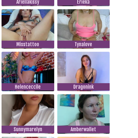
Ariellakissy
Erieka
Misstattoo
Tynalove
Helenceccile
Dragonink
Sunnymarelyn
Amberwallet