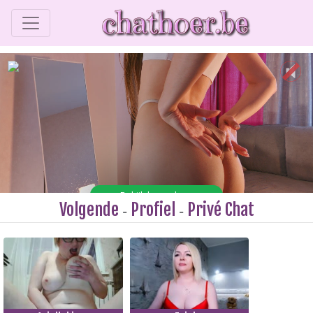
Volgende
Profiel
Privé Chat
-
-