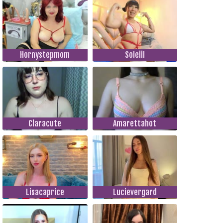
Hornystepmom
Soleiil
Claracute
Amarettahot
Lisacaprice
Lucievergard