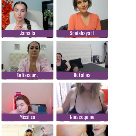
Jamalla
Soniahayatt
Sofiacourt
Hotalina
Misslisa
Ninacoquine