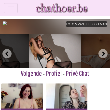
Volgende
Profiel
Privé Chat
-
-