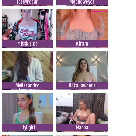
Tessyrosan
Meadoweyes
Misskisica
Kiram
Mylissandre
Nataliawoods
Lilylight
Naroa