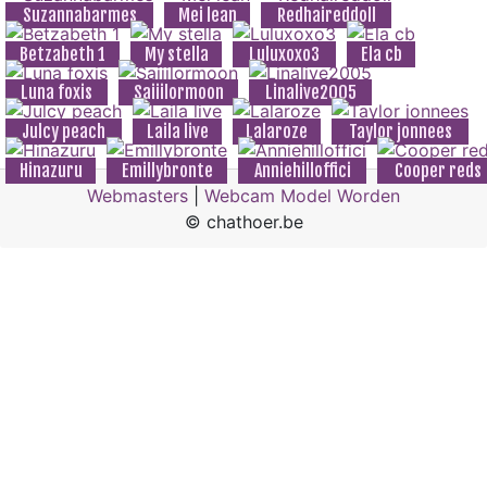
Suzannabarmes
Mei lean
Redhaireddoll
Betzabeth 1
My stella
Luluxoxo3
Ela cb
Luna foxis
Saiiilormoon
Linalive2005
Julcy peach
Laila live
Lalaroze
Taylor jonnees
Hinazuru
Emillybronte
Anniehilloffici
Cooper reds
Webmasters
|
Webcam Model Worden
© chathoer.be